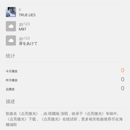
K
TRUE LIES
gjy123
M87
gjy123
扉をあけて
统计
0
今天播放
0
昨天播放
0
总播放
描述
歌曲名《点亮微光》，由 韓國瑜 演唱，收录于《点亮微光》专辑中。
《点亮微光》下载，《点亮微光》在线试听，更多相关歌曲推荐尽在海
螺倾听