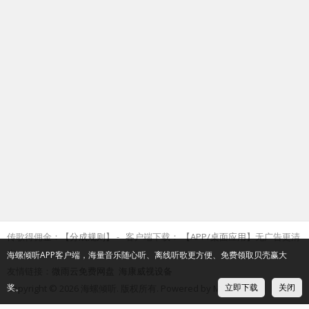
传歌得佣金：
【分成规则】
客户端下载：
【APP/桌面应用】
无广告更清
爽
海螺倾听APP客户端，海量音乐随心听、离线听歌更方便、免费领取贝壳赢大
友情链接：
微雨云免费网盘
海康威视设备
奖。
立即下载
关闭
Copyright © 2026 海螺倾听. 版权所有. Powered by Myxf.