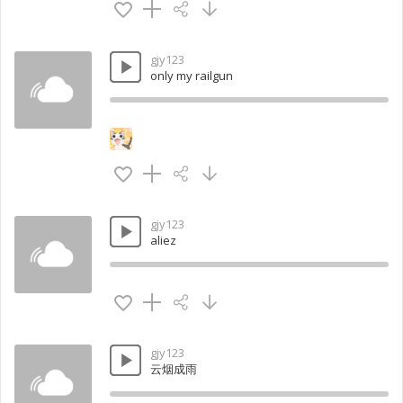
gjy123
only my railgun
gjy123
aliez
gjy123
云烟成雨