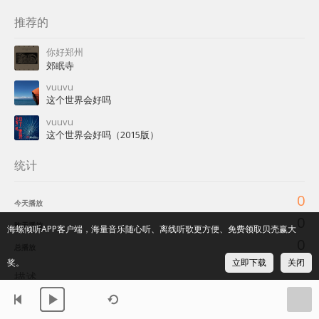
推荐的
你好郑州
郊眠寺
vuuvu
这个世界会好吗
vuuvu
这个世界会好吗（2015版）
统计
0
今天播放
0
昨天播放
海螺倾听APP客户端，海量音乐随心听、离线听歌更方便、免费领取贝壳赢大
0
总播放
奖。
立即下载
关闭
描述
歌曲名《那女孩对我说》，由 林俊杰 演唱，收录于《JJ的咖啡调调, Vol.