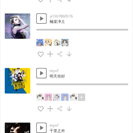
a1367860576
極楽浄土
myxf
明天你好
myxf
千里之外