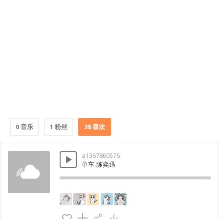
0 音乐
1 粉丝
38 喜欢
a1367860576
单车-陈奕迅