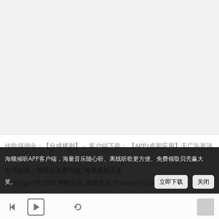
传歌得佣金：
【分成规则】
客户端下载：
【APP/桌面应用】
无广告更清
爽
海螺倾听APP客户端，海量音乐随心听、离线听歌更方便、免费领取贝壳赢大
友情链接：
微雨云免费网盘
海康威视设备
奖。
立即下载
关闭
Copyright © 2026 海螺倾听. 版权所有. Powered by Myxf.