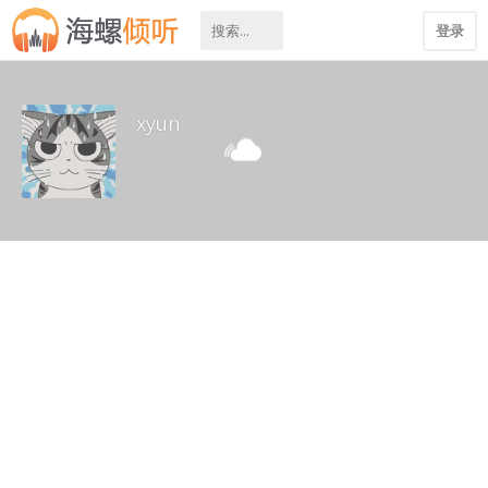
登录
xyun