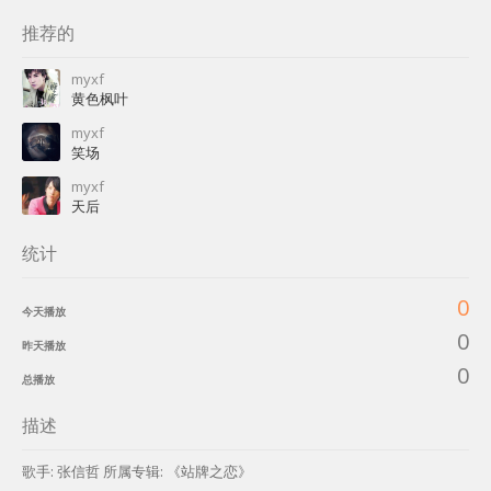
推荐的
myxf
黄色枫叶
myxf
笑场
myxf
天后
统计
0
今天播放
0
昨天播放
0
总播放
描述
歌手: 张信哲 所属专辑: 《站牌之恋》