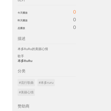
0
今天播放
0
昨天播放
0
总播放
描述
本多RuRu的美丽心情
歌手
本多RuRu
分类
#流行歌曲
#本多ruru
#美丽心情
赞助商