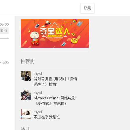
登录
08:00
行歌曲
推荐的
806
myxf
背对背拥抱 (电视剧《爱情
睡醒了》插曲)
myxf
Always Online (网络电影
《爱·在线》主题曲)
myxf
不必在乎我是谁
统计